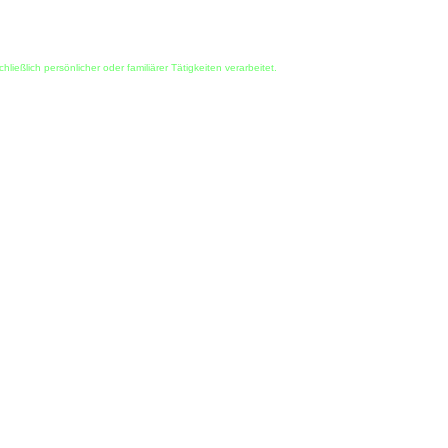
ßlich persönlicher oder familiärer Tätigkeiten verarbeitet.